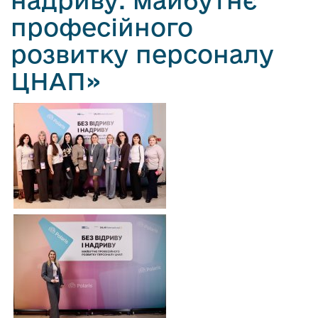
надриву: майбутнє
професійного
розвитку персоналу
ЦНАП»