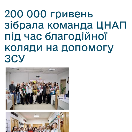
о
200 000 гривень
в
м
зібрала команда ЦНАП
і
с
під час благодійної
т
коляди на допомогу
у
ЗСУ