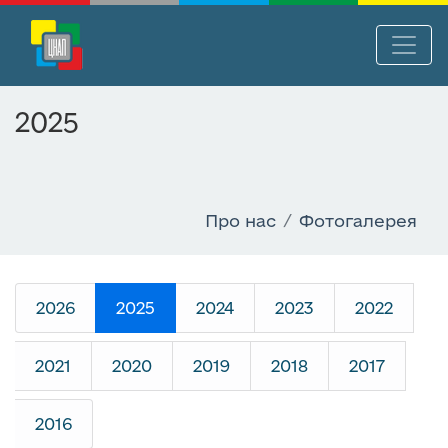
П
Нав
е
р
2025
е
й
т
и
Про нас
Фотогалерея
д
о
о
с
2026
2025
2024
2023
2022
н
о
в
2021
2020
2019
2018
2017
н
о
2016
г