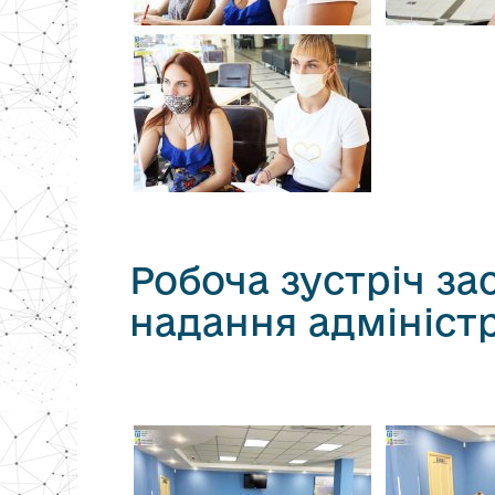
Робоча зустріч за
надання адмініст