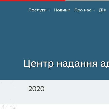
Послуги
Новини
Про нас
Дія
Перейти
до
основного
вмісту
Центр надання ад
2020