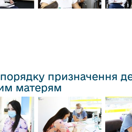
 порядку призначення д
им матерям