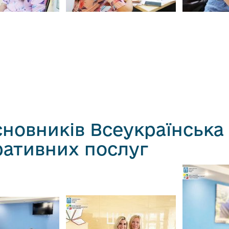
сновників Всеукраїнська 
ративних послуг