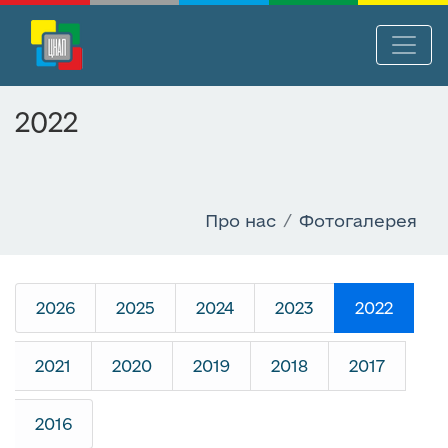
П
Нав
е
р
2022
е
й
т
и
Про нас
Фотогалерея
д
о
о
с
2026
2025
2024
2023
2022
н
о
в
2021
2020
2019
2018
2017
н
о
2016
г