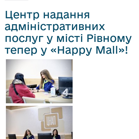
о
Центр надання
в
м
адміністративних
і
с
послуг у місті Рівному
т
тепер у «Happy Mall»!
у