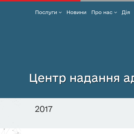
Послуги
Новини
Про нас
Дія
Перейти
до
основного
вмісту
Центр надання ад
2017