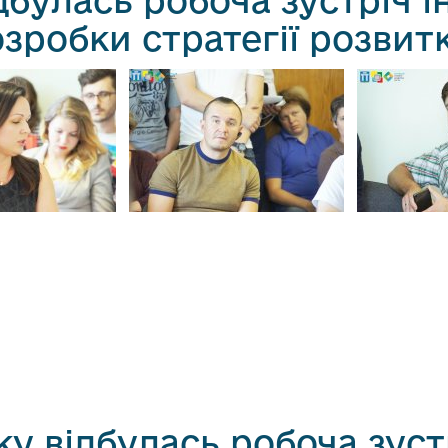
дбулась робоча зустріч і
робки стратегії розвитк
ку відбулась робоча зуст