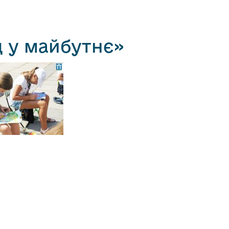
д у майбутнє»