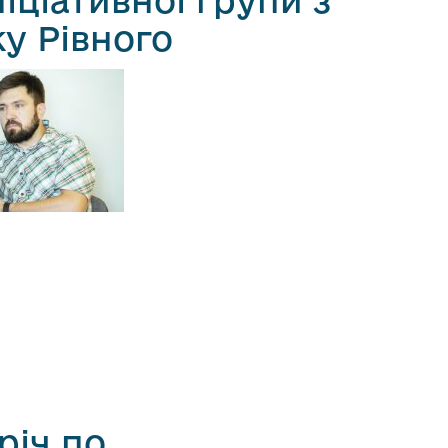
ніціативної групи з
у Рівного
річ по