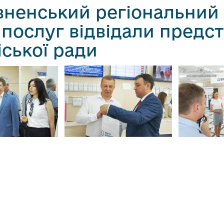
івненський регіональний
 послуг відвідали предс
іської ради