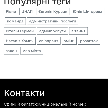
Популярні теги
Рівне
ЦНАП
Євгенія Курсик
Юлія Шигорева
команда
адміністративні послуги
Віталій Герман
адмінпослуги
вітання
Наталія Хомич
співпраця
зміни
розвиток
закон
мер міста
Контакти
Єдиний багатофункціональний номер