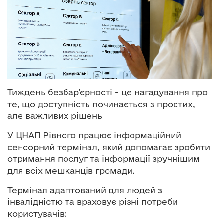
о
в
м
і
с
т
у
Тиждень безбар’єрності - це нагадування про
те, що доступність починається з простих,
але важливих рішень
У ЦНАП Рівного працює інформаційний
сенсорний термінал, який допомагає зробити
отримання послуг та інформації зручнішим
для всіх мешканців громади.
Термінал адаптований для людей з
інвалідністю та враховує різні потреби
користувачів: