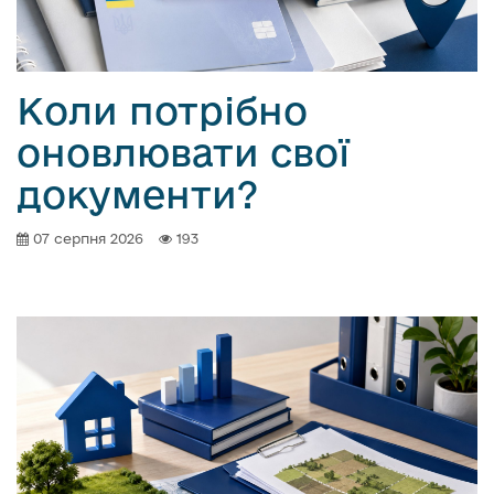
о
в
м
і
Коли потрібно
с
оновлювати свої
т
у
документи?
07 серпня 2026
193