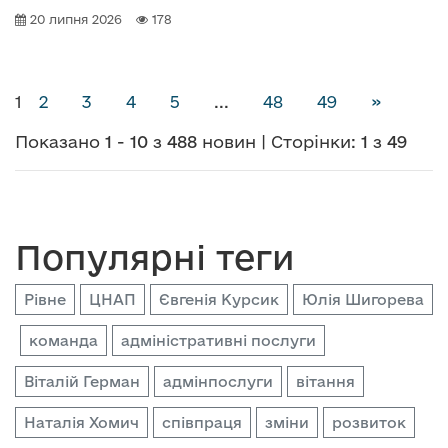
20 липня 2026
178
(Поточна сторінка)
1
2
3
4
5
...
48
49
»
Показано
1
-
10
з
488
новин | Сторінки:
1
з
49
Популярні теги
Рівне
ЦНАП
Євгенія Курсик
Юлія Шигорева
команда
адміністративні послуги
Віталій Герман
адмінпослуги
вітання
Наталія Хомич
співпраця
зміни
розвиток