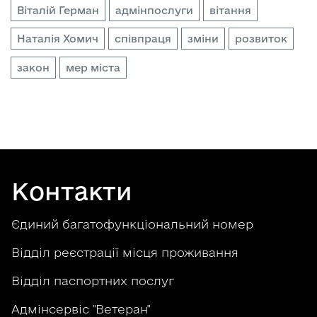
о
Віталій Герман
адмінпослуги
вітання
в
Наталія Хомич
співпраця
зміни
розвиток
м
і
закон
мер міста
с
т
у
Контакти
Єдиний багатофункціональний номер
Відділ реєстрації місця проживання
Відділ паспортних послуг
Адмінсервіс "Ветеран"