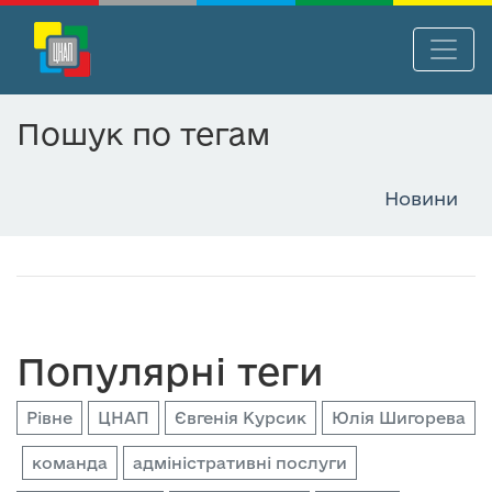
П
Нав
е
р
Пошук по тегам
е
й
т
Новини
и
д
о
о
с
н
Популярні теги
о
в
Рівне
ЦНАП
Євгенія Курсик
Юлія Шигорева
н
о
команда
адміністративні послуги
г