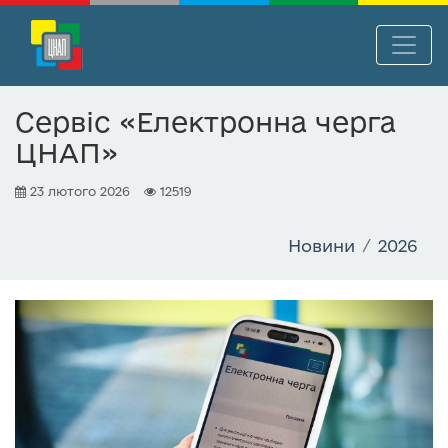
П
Нав
е
р
Сервіс «Електронна черга
е
ЦНАП»
й
т
23 лютого 2026
12519
и
д
о
Новини
2026
о
с
н
о
в
н
о
г