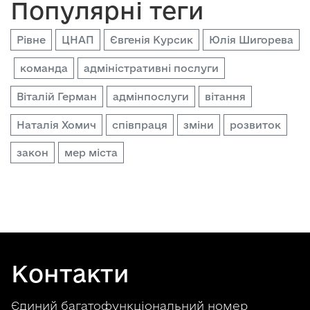
Популярні теги
Рівне
ЦНАП
Євгенія Курсик
Юлія Шигорева
команда
адміністративні послуги
Віталій Герман
адмінпослуги
вітання
Наталія Хомич
співпраця
зміни
розвиток
закон
мер міста
Контакти
Єдиний багатофункціональний номер