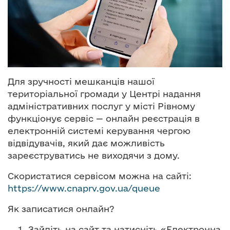
о
в
м
і
с
т
у
Для зручності мешканців нашої
територіальної громади у Центрі надання
адміністративних послуг у місті Рівному
функціонує сервіс — онлайн реєстрація в
електронній системі керування чергою
відвідувачів, який дає можливість
зареєструватись не виходячи з дому.
Скористатися сервісом можна на сайті:
https://www.cnaprv.gov.ua/queue
Як записатися онлайн?
Зайдіть на сайт та натисніть «Електронна