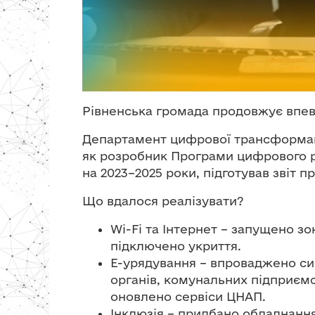
Рівненська громада продовжує впе
Департамент цифрової трансформаці
як розробник Програми цифрового ро
на 2023–2025 роки, підготував звіт про
Що вдалося реалізувати?
Wi-Fi та Інтернет – запущено зо
підключено укриття.
Е-урядування – впроваджено си
органів, комунальних підприємст
оновлено сервіси ЦНАП.
Інклюзія – придбано обладнанн