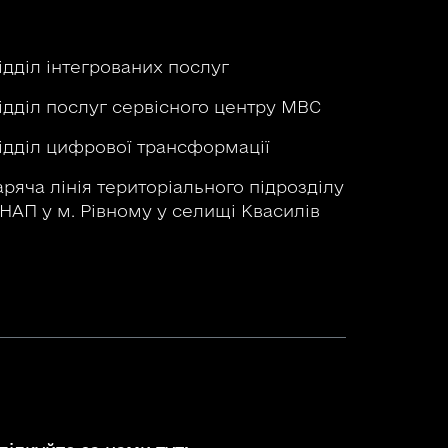
ідділ інтегрованих послуг
ідділ послуг сервісного центру МВС
ідділ цифрової трансформації
аряча лінія територіального підрозділу
НАП у м. Рівному у селищі Квасилів