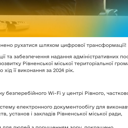
внено рухатися шляхом цифрової трансформації!
ї та забезпечення надання адміністративних пос
звитку Рівненської міської територіальної гром
 хід її виконання за 2024 рік.
ну безперебійного Wi-Fi у центрі Рівного, частков
стему електронного документообігу для виконав
в, установ і закладів Рівненської міської ради,
я для людей з порушенням зору, покращено