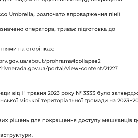
co Umbrella, розпочато впровадження лінії
изначено оператора, триває підготовка до
ннями на сторінках:
prv.gov.ua/about/prohrama#collapse2
/rivnerada.gov.ua/portal/view-content/21227
ради від 11 травня 2023 року № 3333 було затверд
ської міської територіальної громади на 2023–2
их рішень для покращення доступу мешканців д
раструктури.