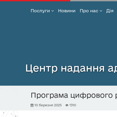
Послуги
Новини
Про нас
Дія
Перейти
до
основного
вмісту
Центр надання ад
Програма цифрового р
10 березня 2025
1310