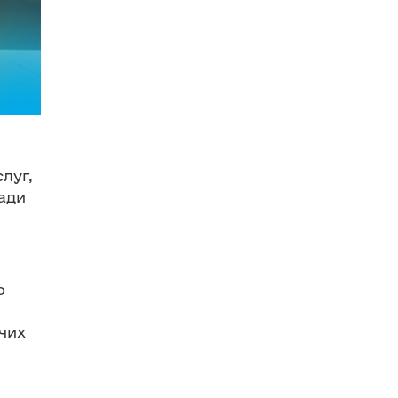
луг,
ади
о
чих