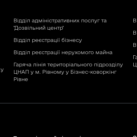
р
Відділ адміністративних послуг та
В
"Дозвільний центр"
В
Відділ реєстрації бізнесу
В
Відділ реєстрації нерухомого майна
Г
Гаряча лінія територіального підрозділу
Ц
лу
ЦНАП у м. Рівному у Бізнес-коворкінг
Рівне