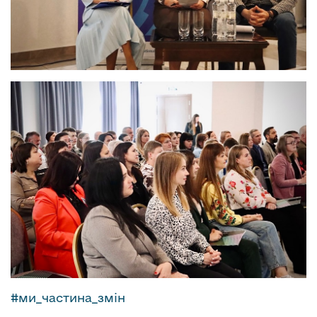
#
ми_частина_змін