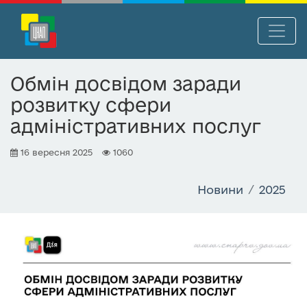
П
Нав
е
р
Обмін досвідом заради
е
розвитку сфери
й
т
адміністративних послуг
и
д
16 вересня 2025
1060
о
о
Новини
2025
с
н
о
в
н
о
г