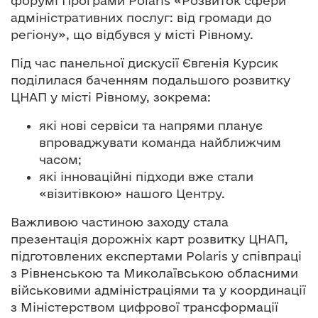
форумі Програми Polaris «Розвиток сфери
адміністративних послуг: від громади до
регіону», що відбувся у місті Рівному.
Під час панельної дискусії Євгенія Курсик
поділилася баченням подальшого розвитку
ЦНАП у місті Рівному, зокрема:
які нові сервіси та напрями планує
впроваджувати команда найближчим
часом;
які інноваційні підходи вже стали
«візитівкою» нашого Центру.
Важливою частиною заходу стала
презентація дорожніх карт розвитку ЦНАП,
підготовлених експертами Polaris у співпраці
з Рівненською та Миколаївською обласними
військовими адміністраціями та у координації
з Міністерством цифрової трансформації