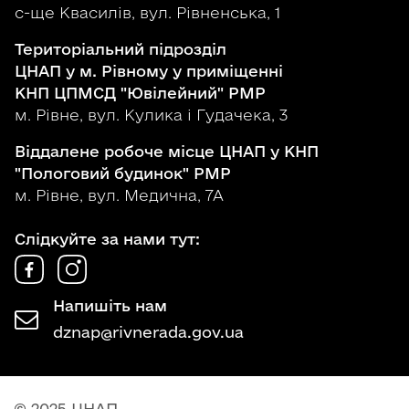
с-ще Квасилів, вул. Рівненська, 1
Територіальний підрозділ
ЦНАП у м. Рівному у приміщенні
КНП ЦПМСД "Ювілейний" РМР
м. Рівне, вул. Кулика і Гудачека, 3
Віддалене робоче місце ЦНАП у КНП
"Пологовий будинок" РМР
м. Рівне, вул. Медична, 7А
Слідкуйте за нами тут:
Напишіть нам
dznap@rivnerada.gov.ua
© 2025 ЦНАП