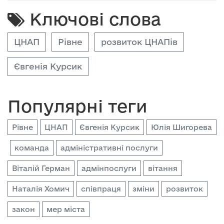
Ключові слова
ЦНАП
Рівне
розвиток ЦНАПів
Євгенія Курсик
Популярні теги
Рівне
ЦНАП
Євгенія Курсик
Юлія Шигорева
команда
адміністративні послуги
Віталій Герман
адмінпослуги
вітання
Наталія Хомич
співпраця
зміни
розвиток
закон
мер міста