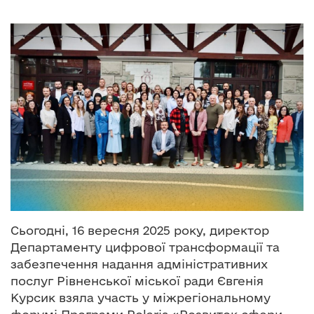
о
в
м
і
с
т
у
Сьогодні, 16 вересня 2025 року, директор
Департаменту цифрової трансформації та
забезпечення надання адміністративних
послуг Рівненської міської ради Євгенія
Курсик взяла участь у міжрегіональному