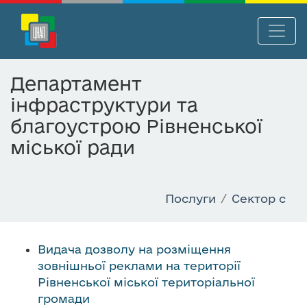
П
Нав
е
р
Департамент
е
інфраструктури та
й
т
благоустрою Рівненської
и
міської ради
д
о
о
Послуги
Сектор c
с
н
о
Видача дозволу на розміщення
в
зовнішньої реклами на території
н
Рівненської міської територіальної
о
громади
г