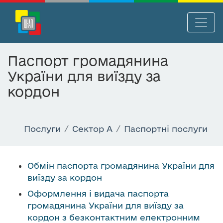
П
Нав
е
р
Паспорт громадянина
е
України для виїзду за
й
т
кордон
и
д
о
Послуги
Сектор А
Паспортні послуги
о
с
н
Обмін паспорта громадянина України для
о
виїзду за кордон
в
Оформлення і видача паспорта
н
громадянина України для виїзду за
о
кордон з безконтактним електронним
г