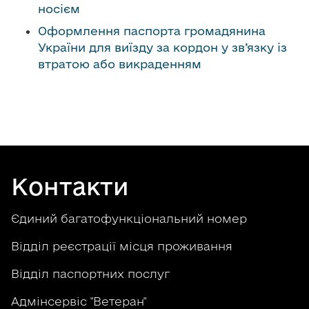
носієм
о
в
Оформлення паспорта громадянина
м
України для виїзду за кордон у зв’язку із
і
втратою або викраденням
с
т
у
Контакти
Єдиний багатофункціональний номер
Відділ реєстрації місця проживання
Відділ паспортних послуг
Адмінсервіс "Ветеран"