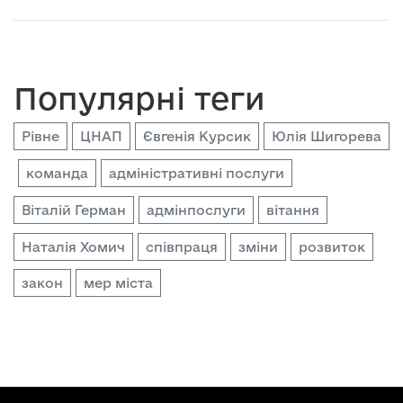
Популярні теги
Рівне
ЦНАП
Євгенія Курсик
Юлія Шигорева
команда
адміністративні послуги
Віталій Герман
адмінпослуги
вітання
Наталія Хомич
співпраця
зміни
розвиток
закон
мер міста