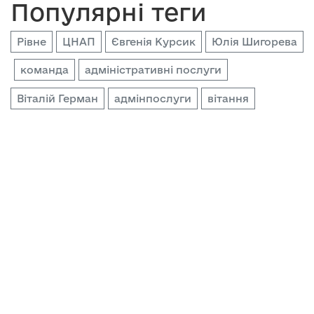
Популярні теги
Рівне
ЦНАП
Євгенія Курсик
Юлія Шигорева
команда
адміністративні послуги
Віталій Герман
адмінпослуги
вітання
Наталія Хомич
співпраця
зміни
розвиток
закон
мер міста
Контакти
Єдиний багатофункціональний номер