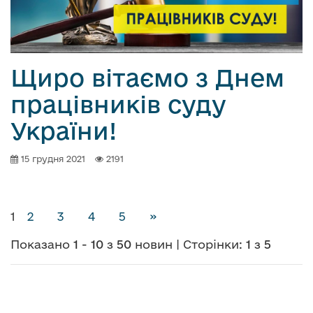
Щиро вітаємо з Днем
працівників суду
України!
15 грудня 2021
2191
(Поточна сторінка)
1
2
3
4
5
»
Показано
1
-
10
з
50
новин | Сторінки:
1
з
5