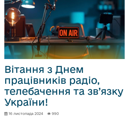
о
в
м
і
с
т
у
Вітання з Днем
працівників радіо,
телебачення та зв’язку
України!
16 листопада 2024
990