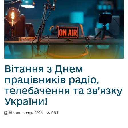
о
в
м
і
с
т
у
Вітання з Днем
працівників радіо,
телебачення та зв’язку
України!
16 листопада 2024
984