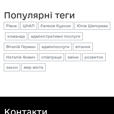
Популярні теги
Рівне
ЦНАП
Євгенія Курсик
Юлія Шигорева
команда
адміністративні послуги
Віталій Герман
адмінпослуги
вітання
Наталія Хомич
співпраця
зміни
розвиток
закон
мер міста
Контакти