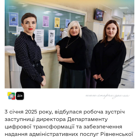
о
в
м
і
с
т
у
3 січня 2025 року, відбулася робоча зустріч
заступниці директора Департаменту
цифрової трансформації та забезпечення
надання адміністративних послуг Рівненської