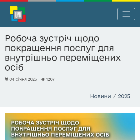
П
Нав
е
р
Робоча зустріч щодо
е
покращення послуг для
й
т
внутрішньо переміщених
и
осіб
д
о
04 січня 2025
1207
о
с
Новини
2025
н
о
в
н
о
г