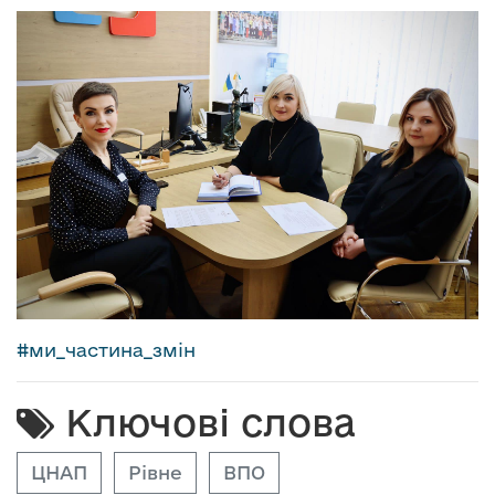
#
ми_частина_змін
Ключові слова
ЦНАП
Рівне
ВПО