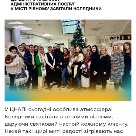
о
в
м
і
с
т
у
У ЦНАПі сьогодні особлива атмосфера!
Колядники завітали з теплими піснями,
даруючи святковий настрій кожному клієнту.
Нехай такі щирі миті радості зігрівають нас