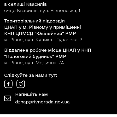
в селищі Квасилів
с-ще Квасилів, вул. Рівненська, 1
Територіальний підрозділ
ЦНАП у м. Рівному у приміщенні
КНП ЦПМСД "Ювілейний" РМР
м. Рівне, вул. Кулика і Гудачека, 3
Віддалене робоче місце ЦНАП у КНП
"Пологовий будинок" РМР
м. Рівне, вул. Медична, 7А
Слідкуйте за нами тут:
Напишіть нам
dznap@rivnerada.gov.ua