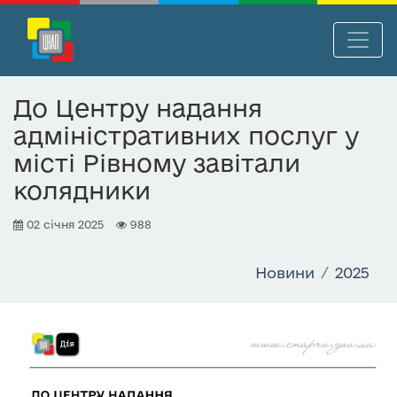
П
Нав
е
р
До Центру надання
е
адміністративних послуг у
й
т
місті Рівному завітали
и
колядники
д
о
02 січня 2025
988
о
с
Новини
2025
н
о
в
н
о
г