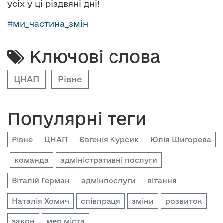
усіх у ці різдвяні дні!
#
ми_частина_змін
Ключові слова
ЦНАП
Рівне
Популярні теги
Рівне
ЦНАП
Євгенія Курсик
Юлія Шигорева
команда
адміністративні послуги
Віталій Герман
адмінпослуги
вітання
Наталія Хомич
співпраця
зміни
розвиток
закон
мер міста