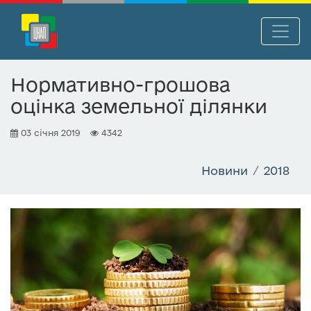
П
Нав
е
р
Нормативно-грошова
е
оцінка земельної ділянки
й
т
03 січня 2019
4342
и
д
о
Новини
2018
о
с
н
о
в
н
о
г