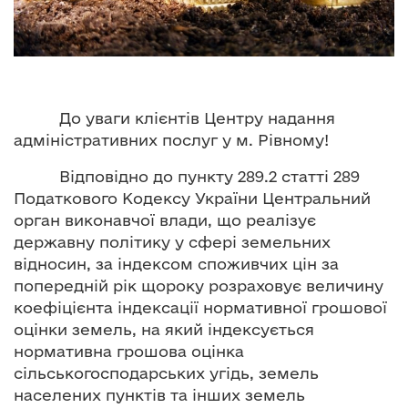
о
в
м
і
с
До уваги клієнтів Центру надання
т
адміністративних послуг у м. Рівному!
у
Відповідно до пункту 289.2 статті 289
Податкового Кодексу України Центральний
орган виконавчої влади, що реалізує
державну політику у сфері земельних
відносин, за індексом споживчих цін за
попередній рік щороку розраховує величину
коефіцієнта індексації нормативної грошової
оцінки земель, на який індексується
нормативна грошова оцінка
сільськогосподарських угідь, земель
населених пунктів та інших земель