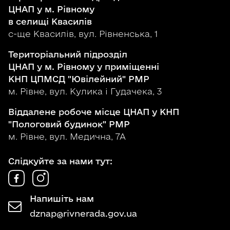
ЦНАП у м. Рівному
в селищі Квасилів
с-ще Квасилів, вул. Рівненська, 1
Територіальний підрозділ
ЦНАП у м. Рівному у приміщенні
КНП ЦПМСД "Ювілейний" РМР
м. Рівне, вул. Кулика і Гудачека, 3
Віддалене робоче місце ЦНАП у КНП
"Пологовий будинок" РМР
м. Рівне, вул. Медична, 7А
Слідкуйте за нами тут:
Напишіть нам
dznap@rivnerada.gov.ua