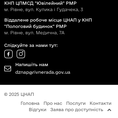
КНП ЦПМСД "Ювілейний" РМР
м. Рівне, вул. Кулика і Гудачека, 3
Віддалене робоче місце ЦНАП у КНП
"Пологовий будинок" РМР
м. Рівне, вул. Медична, 7А
Слідкуйте за нами тут:
Напишіть нам
dznap@rivnerada.gov.ua
© 2025 ЦНАП
Головна
Про нас
Послуги
Контакти
Відгуки
Заява про доступність