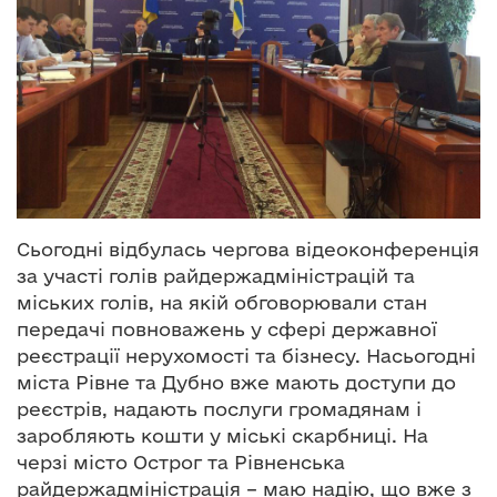
о
в
м
і
с
т
у
Сьогодні відбулась чергова відеоконференція
за участі голів райдержадміністрацій та
міських голів, на якій обговорювали стан
передачі повноважень у сфері державної
реєстрації нерухомості та бізнесу. Насьогодні
міста Рівне та Дубно вже мають доступи до
реєстрів, надають послуги громадянам і
заробляють кошти у міські скарбниці. На
черзі місто Острог та Рівненська
райдержадміністрація – маю надію, що вже з