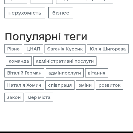
нерухомість
бізнес
Популярні теги
Рівне
ЦНАП
Євгенія Курсик
Юлія Шигорева
команда
адміністративні послуги
Віталій Герман
адмінпослуги
вітання
Наталія Хомич
співпраця
зміни
розвиток
закон
мер міста