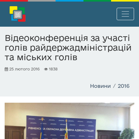
П
Нав
е
р
Відеоконференція за участі
е
голів райдержадміністрацій
й
т
та міських голів
и
д
25 лютого 2016
1838
о
о
Новини
2016
с
н
о
в
н
о
г