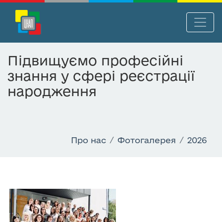
П
Нав
е
р
Підвищуємо професійні
е
знання у сфері реєстрації
й
т
народження
и
д
о
о
Про нас
Фотогалерея
2026
с
н
о
в
н
о
г