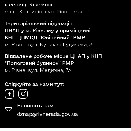
в селищі Квасилів
с-ще Квасилів, вул. Рівненська, 1
Територіальний підрозділ
ЦНАП у м. Рівному у приміщенні
КНП ЦПМСД "Ювілейний" РМР
м. Рівне, вул. Кулика і Гудачека, 3
Віддалене робоче місце ЦНАП у КНП
"Пологовий будинок" РМР
м. Рівне, вул. Медична, 7А
Слідкуйте за нами тут:
Напишіть нам
dznap@rivnerada.gov.ua