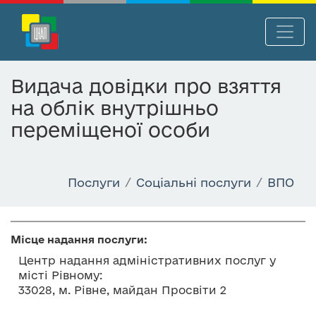
П
Нав
е
р
Видача довідки про взяття
е
на облік внутрішньо
й
т
переміщеної особи
и
д
о
Послуги
Соціальні послуги
ВПО
о
с
н
Місце надання послуги:
о
в
Центр надання адміністративних послуг у
н
місті Рівному:
33028, м. Рівне, майдан Просвіти 2
о
г