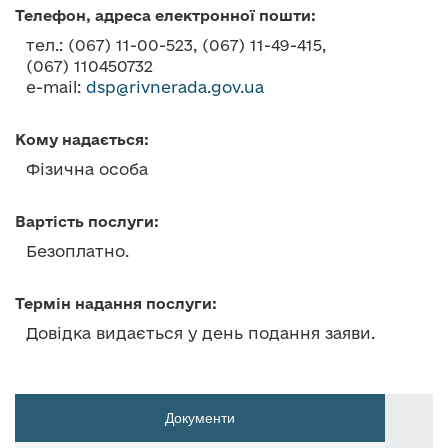
о
Телефон, адреса електронної пошти:
в
тел.: (067) 11-00-523, (067) 11-49-415,
м
(067) 110450732
і
e-mail:
dsp@rivnerada.gov.ua
с
т
Кому надається:
у
Фізична особа
Вартість послуги:
Безоплатно.
Термін надання послуги:
Довідка видається у день подання заяви.
Документи