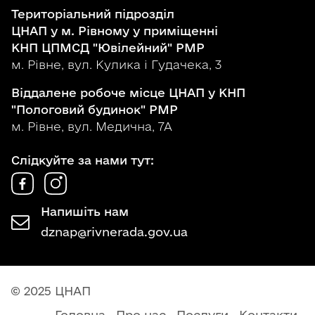
Територіальний підрозділ
ЦНАП у м. Рівному у приміщенні
КНП ЦПМСД "Ювілейний" РМР
м. Рівне, вул. Кулика і Гудачека, 3
Віддалене робоче місце ЦНАП у КНП
"Пологовий будинок" РМР
м. Рівне, вул. Медична, 7А
Слідкуйте за нами тут:
Напишіть нам
dznap@rivnerada.gov.ua
© 2025 ЦНАП
Головна
Про нас
Послуги
Контакти