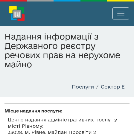
П
Нав
е
р
Надання інформації з
е
Державного реєстру
й
т
речових прав на нерухоме
и
майно
д
о
о
Послуги
Сектор E
с
н
о
в
Місце надання послуги:
н
Центр надання адміністративних послуг у
о
місті Рівному:
г
33028, м. Рівне, майдан Просвіти 2