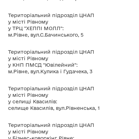
о
в
Територіальний підрозділ ЦНАП
м
у місті Рівному
і
у ТРЦ "ХЕППІ МОЛЛ":
с
м.Рівне, вул.С.Бачинського, 5
т
у
Територіальний підрозділ ЦНАП
у місті Рівному
у КНП ПМСД "Ювілейний":
м.Рівне, вул.Кулика і Гудачека, 3
Територіальний підрозділ ЦНАП
у місті Рівному
у селищі Квасилів:
селище Квасилів, вул.Рівненська, 1
Територіальний підрозділ ЦНАП
у місті Рівному
у Бізнес-коворкінг Рівне: