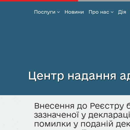
Послуги
Новини
Про нас
Дія
Перейти
до
основного
вмісту
Центр надання ад
Внесення до Реєстру б
зазначеної у деклараці
помилки у поданій дек