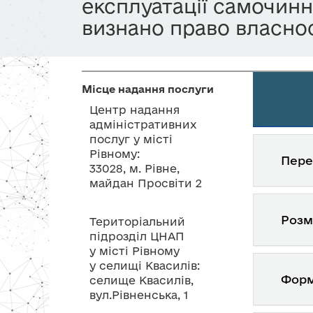
експлуатації самочинн
визнано право власнос
Місце надання послуги
Центр надання
адміністративних
послуг у місті
Рівному:
Пере
33028, м. Рівне,
майдан Просвіти 2
Розм
Територіальний
підрозділ ЦНАП
у місті Рівному
у селищі Квасилів:
Форм
селище Квасилів,
вул.Рівненська, 1