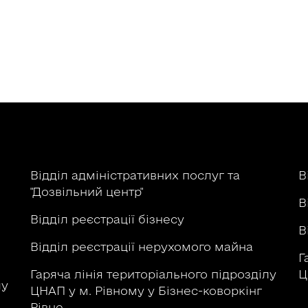
р
Відділ адміністративних послуг та
В
"Дозвільний центр"
В
Відділ реєстрації бізнесу
В
Відділ реєстрації нерухомого майна
Г
Гаряча лінія територіального підрозділу
Ц
лу
ЦНАП у м. Рівному у Бізнес-коворкінг
Рівне