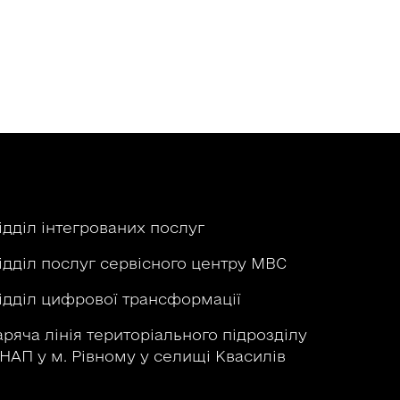
ідділ інтегрованих послуг
ідділ послуг сервісного центру МВС
ідділ цифрової трансформації
аряча лінія територіального підрозділу
НАП у м. Рівному у селищі Квасилів