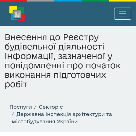
П
Нав
е
р
Внесення до Реєстру
е
будівельної діяльності
й
т
інформації, зазначеної у
и
повідомленні про початок
д
виконання підготовчих
о
о
робіт
с
н
о
Послуги
Сектор c
в
Державна інспекція архітектури та
н
містобудування України
о
г