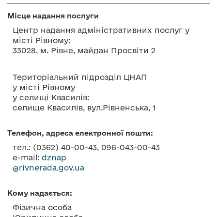
о
Місце надання послуги
в
м
Центр надання адміністративних послуг у
місті Рівному:
і
33028, м. Рівне, майдан Просвіти 2
с
т
у
Територіальний підрозділ ЦНАП
у місті Рівному
у селищі Квасилів:
селище Квасилів, вул.Рівненська, 1
Телефон, адреса електронної пошти:
тел.: (0362) 40-00-43, 096-043-00-43
e-mail:
dznap
@rivnerada.gov.ua
Кому надається:
Фізична особа