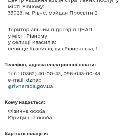
Центр надання адміністративних послуг у
о
місті Рівному:
в
33028, м. Рівне, майдан Просвіти 2
м
і
Територіальний підрозділ ЦНАП
с
у місті Рівному
т
у селищі Квасилів:
у
селище Квасилів, вул.Рівненська, 1
Телефон, адреса електронної пошти:
тел.: (0362) 40-00-43, 096-043-00-43
e-mail:
dznap
@rivnerada.gov.ua
Кому надається:
Фізична особа
Юридична особа
Вартість послуги: