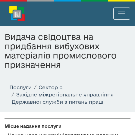
П
Нав
е
р
Видача свідоцтва на
е
придбання вибухових
й
т
матеріалів промислового
и
призначення
д
о
о
Послуги
Сектор c
с
Західне міжрегіональне управління
н
Державної служби з питань праці
о
в
н
о
Місце надання послуги
г