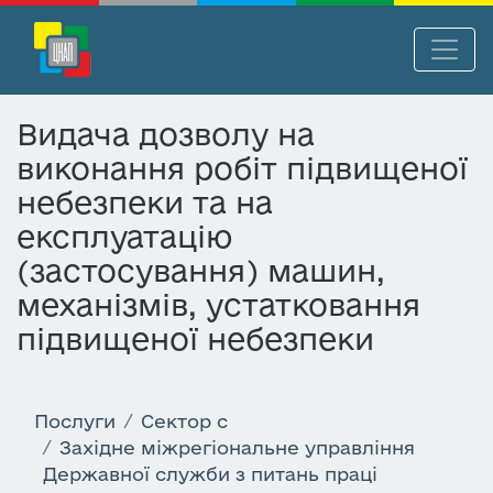
П
Нав
е
р
Видача дозволу на
е
виконання робіт підвищеної
й
т
небезпеки та на
и
експлуатацію
д
(застосування) машин,
о
о
механізмів, устатковання
с
підвищеної небезпеки
н
о
в
Послуги
Сектор c
н
Західне міжрегіональне управління
о
Державної служби з питань праці
г