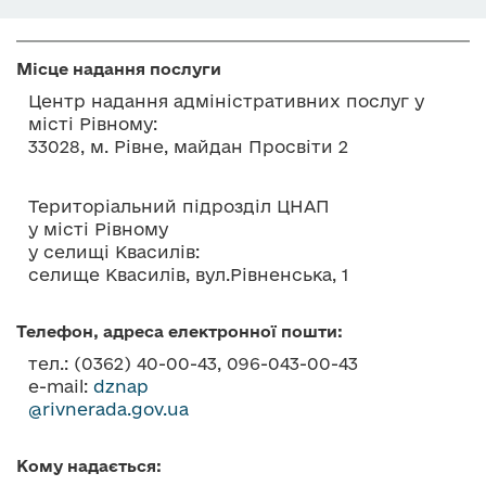
о
в
м
Місце надання послуги
і
Центр надання адміністративних послуг у
с
місті Рівному:
т
33028, м. Рівне, майдан Просвіти 2
у
Територіальний підрозділ ЦНАП
у місті Рівному
у селищі Квасилів:
селище Квасилів, вул.Рівненська, 1
Телефон, адреса електронної пошти:
тел.: (0362) 40-00-43, 096-043-00-43
e-mail:
dznap
@rivnerada.gov.ua
Кому надається: