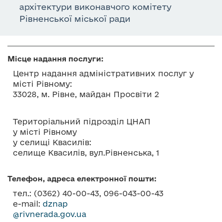
о
архітектури виконавчого комітету
в
Рівненської міської ради
м
і
с
Місце надання послуги:
т
Центр надання адміністративних послуг у
у
місті Рівному:
33028, м. Рівне, майдан Просвіти 2
Територіальний підрозділ ЦНАП
у місті Рівному
у селищі Квасилів:
селище Квасилів, вул.Рівненська, 1
Телефон, адреса електронної пошти:
тел.: (0362) 40-00-43, 096-043-00-43
e-mail:
dznap
@rivnerada.gov.ua