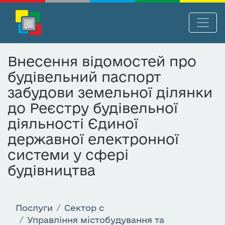
П
Нав
е
р
Внесення відомостей про
е
будівельний паспорт
й
т
забудови земельної ділянки
и
до Реєстру будівельної
д
діяльності Єдиної
о
о
державної електронної
с
системи у сфері
н
будівництва
о
в
н
о
Послуги
Сектор c
г
Управління містобудування та