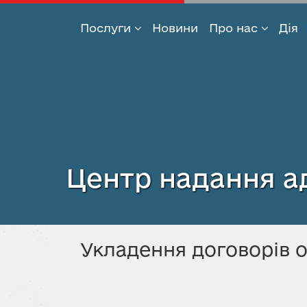
Послуги
Новини
Про нас
Дія
Перейти
до
основного
вмісту
Центр надання ад
Укладення договорів о