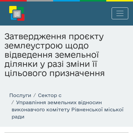
П
Нав
е
р
Затвердження проєкту
е
землеустрою щодо
й
т
відведення земельної
и
ділянки у разі зміни її
д
цільового призначення
о
о
с
н
Послуги
Сектор c
о
Управління земельних відносин
в
виконавчого комітету Рівненської міської
н
ради
о
г