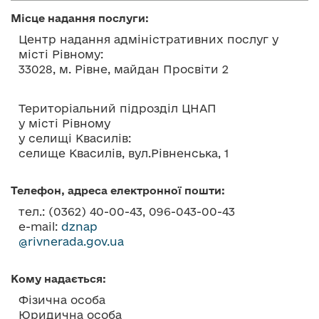
о
Місце надання послуги:
в
Центр надання адміністративних послуг у
м
місті Рівному:
і
33028, м. Рівне, майдан Просвіти 2
с
т
Територіальний підрозділ ЦНАП
у
у місті Рівному
у селищі Квасилів:
селище Квасилів, вул.Рівненська, 1
Телефон, адреса електронної пошти:
тел.: (0362) 40-00-43, 096-043-00-43
e-mail:
dznap
@rivnerada.gov.ua
Кому надається:
Фізична особа
Юридична особа