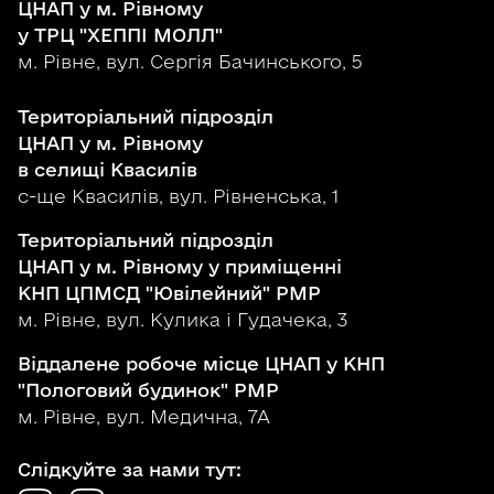
ЦНАП у м. Рівному
у ТРЦ "ХЕППІ МОЛЛ"
м. Рівне, вул. Сергія Бачинського, 5
Територіальний підрозділ
ЦНАП у м. Рівному
в селищі Квасилів
с-ще Квасилів, вул. Рівненська, 1
Територіальний підрозділ
ЦНАП у м. Рівному у приміщенні
КНП ЦПМСД "Ювілейний" РМР
м. Рівне, вул. Кулика і Гудачека, 3
Віддалене робоче місце ЦНАП у КНП
"Пологовий будинок" РМР
м. Рівне, вул. Медична, 7А
Слідкуйте за нами тут: