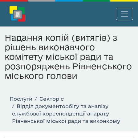
П
Нав
е
р
Надання копій (витягів) з
е
рішень виконавчого
й
т
комітету міської ради та
и
розпоряджень Рівненського
д
міського голови
о
о
с
н
Послуги
Сектор c
о
Відділ документообігу та аналізу
в
службової кореспонденції апарату
н
Рівненської міської ради та виконкому
о
г