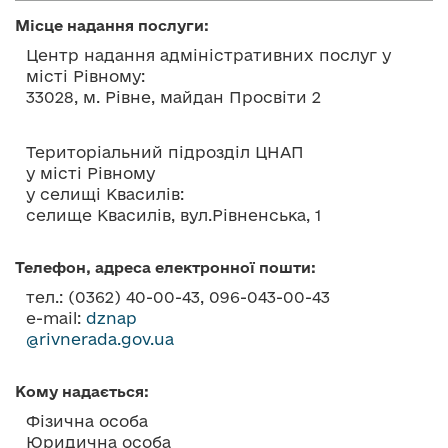
о
Місце надання послуги:
в
Центр надання адміністративних послуг у
м
місті Рівному:
і
33028, м. Рівне, майдан Просвіти 2
с
т
Територіальний підрозділ ЦНАП
у
у місті Рівному
у селищі Квасилів:
селище Квасилів, вул.Рівненська, 1
Телефон, адреса електронної пошти:
тел.: (0362) 40-00-43, 096-043-00-43
e-mail:
dznap
@rivnerada.gov.ua
Кому надається:
Фізична особа
Юридична особа