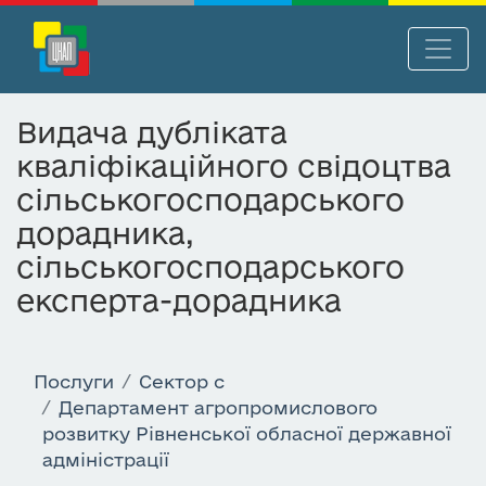
П
Нав
е
р
Видача дубліката
е
кваліфікаційного свідоцтва
й
т
сільськогосподарського
и
дорадника,
д
сільськогосподарського
о
о
експерта-дорадника
с
н
о
Послуги
Сектор c
в
Департамент агропромислового
н
розвитку Рівненської обласної державної
о
адміністрації
г