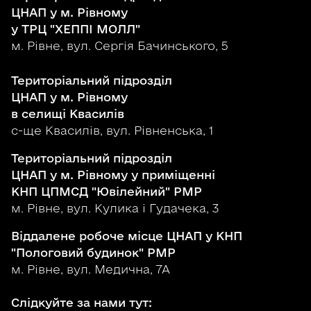
ЦНАП у м. Рівному
у ТРЦ "ХЕППІ МОЛЛ"
м. Рівне, вул. Сергія Бачинського, 5
Територіальний підрозділ
ЦНАП у м. Рівному
в селищі Квасилів
с-ще Квасилів, вул. Рівненська, 1
Територіальний підрозділ
ЦНАП у м. Рівному у приміщенні
КНП ЦПМСД "Ювілейний" РМР
м. Рівне, вул. Кулика і Гудачека, 3
Віддалене робоче місце ЦНАП у КНП
"Пологовий будинок" РМР
м. Рівне, вул. Медична, 7А
Слідкуйте за нами тут: