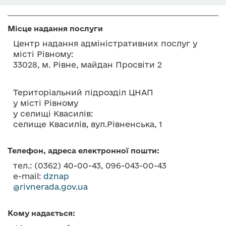
о
в
Місце надання послуги
м
і
Центр надання адміністративних послуг у
місті Рівному:
с
33028, м. Рівне, майдан Просвіти 2
т
у
Територіальний підрозділ ЦНАП
у місті Рівному
у селищі Квасилів:
селище Квасилів, вул.Рівненська, 1
Телефон, адреса електронної пошти:
тел.: (0362) 40-00-43, 096-043-00-43
e-mail:
dznap
@rivnerada.gov.ua
Кому надається: