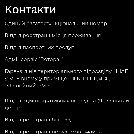
о
Контакти
в
м
Єдиний багатофункціональний номер
і
с
Відділ реєстрації місця проживання
т
у
Відділ паспортних послуг
Адмінсервіс "Ветеран"
Гаряча лінія територіального підрозділу ЦНАП
у м. Рівному у приміщенні КНП ПЦМСД
"Ювілейний" РМР
Відділ адміністративних послуг та "Дозвільний
центр"
Відділ реєстрації бізнесу
Відділ реєстрації нерухомого майна