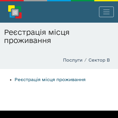
П
Нав
е
р
Реєстрація місця
е
проживання
й
т
и
д
Послуги
Сектор B
о
о
с
Реєстрація місця проживання
н
о
в
н
о
г