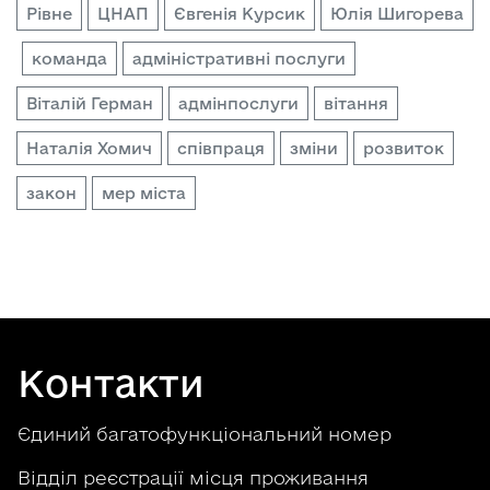
Рівне
ЦНАП
Євгенія Курсик
Юлія Шигорева
команда
адміністративні послуги
Віталій Герман
адмінпослуги
вітання
Наталія Хомич
співпраця
зміни
розвиток
закон
мер міста
Контакти
Єдиний багатофункціональний номер
Відділ реєстрації місця проживання