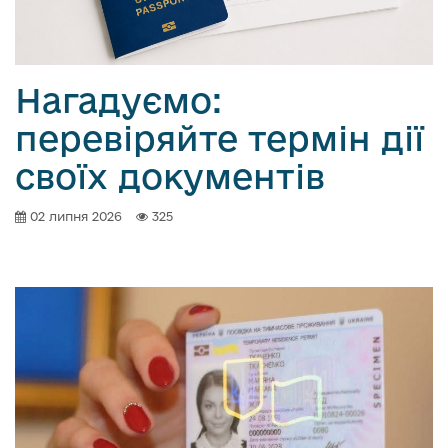
о
в
м
і
Нагадуємо:
с
перевіряйте термін дії
т
у
своїх документів
02 липня 2026
325