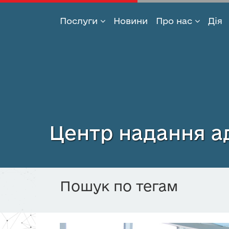
Послуги
Новини
Про нас
Дія
Перейти
до
основного
вмісту
Центр надання ад
Пошук по тегам