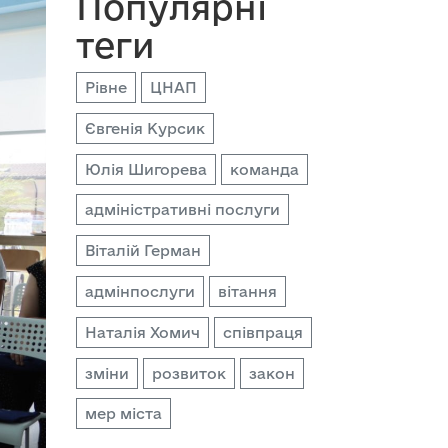
Популярні
теги
Рівне
ЦНАП
Євгенія Курсик
Юлія Шигорева
команда
адміністративні послуги
Віталій Герман
адмінпослуги
вітання
Наталія Хомич
співпраця
зміни
розвиток
закон
мер міста