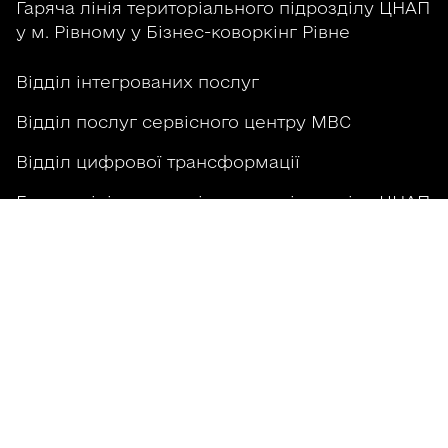
Гаряча лінія територіального підрозділу ЦНАП
у м. Рівному у Бізнес-коворкінг Рівне
Відділ інтегрованих послуг
Відділ послуг сервісного центру МВС
Відділ цифрової трансформації
Гаряча лінія територіального підрозділу ЦНАП
у м. Рівному у селищі Квасилів
Графік роботи
ЦНАП у місті Рівному
м. Рівне, майдан Просвіти, 2