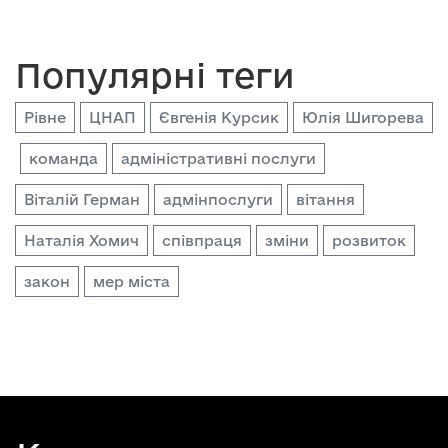
Популярні теги
Рівне
ЦНАП
Євгенія Курсик
Юлія Шигорева
команда
адміністративні послуги
Віталій Герман
адмінпослуги
вітання
Наталія Хомич
співпраця
зміни
розвиток
закон
мер міста