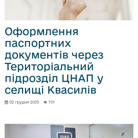
о
в
м
і
Оформлення
с
паспортних
т
у
документів через
Територіальний
підрозділ ЦНАП у
селищі Квасилів
02 грудня 2025
701