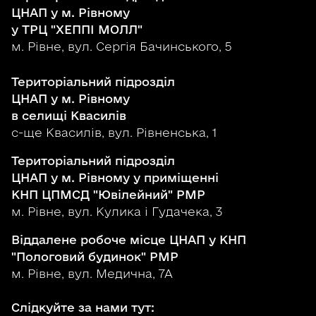
ЦНАП у м. Рівному
у ТРЦ "ХЕППІ МОЛЛ"
м. Рівне, вул. Сергія Бачинського, 5
Територіальний підрозділ
ЦНАП у м. Рівному
в селищі Квасилів
с-ще Квасилів, вул. Рівненська, 1
Територіальний підрозділ
ЦНАП у м. Рівному у приміщенні
КНП ЦПМСД "Ювілейний" РМР
м. Рівне, вул. Кулика і Гудачека, 3
Віддалене робоче місце ЦНАП у КНП
"Пологовий будинок" РМР
м. Рівне, вул. Медична, 7А
Слідкуйте за нами тут: