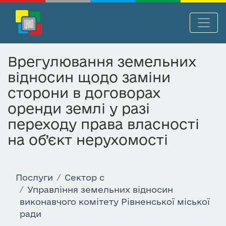
П
Нав
е
р
Врегулювання земельних
е
відносин щодо заміни
й
т
сторони в договорах
и
оренди землі у разі
д
переходу права власності
о
о
на об’єкт нерухомості
с
н
о
Послуги
Сектор c
в
Управління земельних відносин
н
виконавчого комітету Рівненської міської
о
ради
г