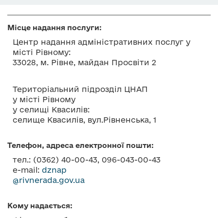
о
в
Місце надання послуги:
м
і
Центр надання адміністративних послуг у
місті Рівному:
с
33028, м. Рівне, майдан Просвіти 2
т
у
Територіальний підрозділ ЦНАП
у місті Рівному
у селищі Квасилів:
селище Квасилів, вул.Рівненська, 1
Телефон, адреса електронної пошти:
тел.: (0362) 40-00-43, 096-043-00-43
e-mail:
dznap
@rivnerada.gov.ua
Кому надається: