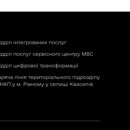
ідділ інтегрованих послуг
ідділ послуг сервісного центру МВС
ідділ цифрової трансформації
аряча лінія територіального підрозділу
НАП у м. Рівному у селищі Квасилів