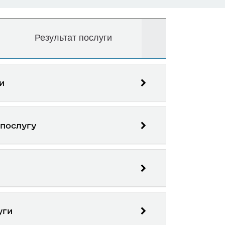
Результат послуги
и
 послугу
уги