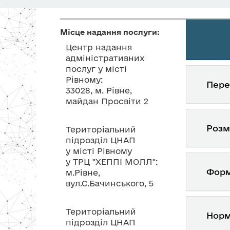
Місце надання послуги:
Центр надання
адміністративних
послуг у місті
Рівному:
Пере
33028, м. Рівне,
майдан Просвіти 2
Розм
Територіальний
підрозділ ЦНАП
у місті Рівному
у ТРЦ "ХЕППІ МОЛЛ":
Форм
м.Рівне,
вул.С.Бачинського, 5
Територіальний
Норм
підрозділ ЦНАП