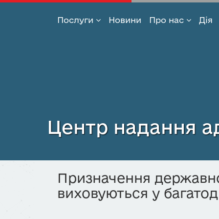
Послуги
Новини
Про нас
Дія
Перейти
до
основного
вмісту
Центр надання ад
Призначення державної
виховуються у багатод