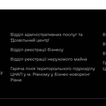
р
Відділ адміністративних послуг та
В
"Дозвільний центр"
В
Відділ реєстрації бізнесу
В
Відділ реєстрації нерухомого майна
Г
Гаряча лінія територіального підрозділу
Ц
лу
ЦНАП у м. Рівному у Бізнес-коворкінг
Рівне