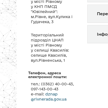
у місті Рівному
у КНП ПМСД
"Ювілейний":
Пере
м.Рівне, вул.Кулика і
Гудачека, 3
Інфо
Територіальний
підрозділ ЦНАП
у місті Рівному
у селищі Квасилів:
селище Квасилів,
вул.Рівненська, 1
Телефон, адреса
електронної пошти:
тел.: (0362) 40-00-43,
097-143-00-43
e-mail:
dznap
@rivnerada.gov.ua