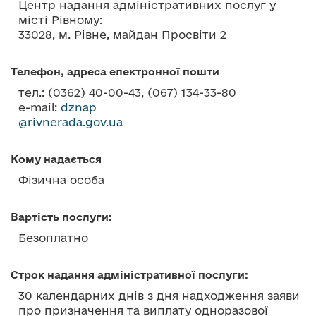
Центр надання адміністративних послуг у
о
місті Рівному:
в
33028, м. Рівне, майдан Просвіти 2
м
і
Телефон, адреса електронної пошти
с
тел.: (0362) 40-00-43, (067) 134-33-80
т
e-mail:
dznap
у
@rivnerada.gov.ua
Кому надається
Фізична особа
Вартість послуги:
Безоплатно
Строк надання адміністративної послуги:
30 календарних днів з дня надходження заяви
про призначення та виплату одноразової