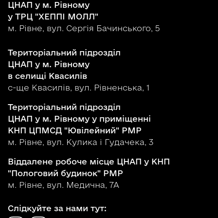
ЦНАП у м. Рівному
у ТРЦ "ХЕППІ МОЛЛ"
м. Рівне, вул. Сергія Бачинського, 5
Територіальний підрозділ
ЦНАП у м. Рівному
в селищі Квасилів
с-ще Квасилів, вул. Рівненська, 1
Територіальний підрозділ
ЦНАП у м. Рівному у приміщенні
КНП ЦПМСД "Ювілейний" РМР
м. Рівне, вул. Кулика і Гудачека, 3
Віддалене робоче місце ЦНАП у КНП
"Пологовий будинок" РМР
м. Рівне, вул. Медична, 7А
Слідкуйте за нами тут: