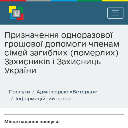
П
Нав
е
р
Призначення одноразової
е
грошової допомоги членам
й
т
сімей загиблих (померлих)
и
Захисників і Захисниць
д
України
о
о
с
н
Послуги
Адмінсервіс «Ветеран»
о
Інформаційний центр
в
н
о
Місце надання послуги:
г