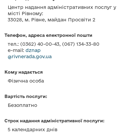
о
Центр надання адміністративних послуг у
в
місті Рівному:
м
33028, м. Рівне, майдан Просвіти 2
і
с
Телефон, адреса електронної пошти
т
тел.: (0362) 40-00-43, (067) 134-33-80
у
e-mail:
dznap
@rivnerada.gov.ua
Кому надається
Фізична особа
Вартість послуги:
Безоплатно
Строк надання адміністративної послуги:
5 календарних днів