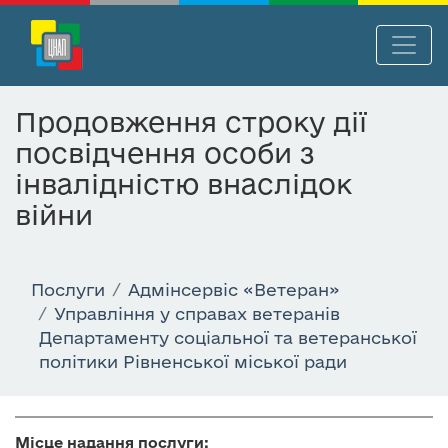
П
Нав
е
р
Продовження строку дії
е
посвідчення особи з
й
т
інвалідністю внаслідок
и
війни
д
о
о
Послуги
Адмінсервіс «Ветеран»
с
Управління у справах ветеранів
н
Департаменту соціальної та ветеранської
о
політики Рівненської міської ради
в
н
о
г
Місце надання послуги: