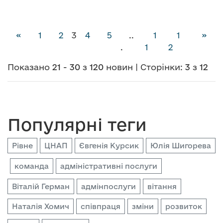
(Поточна сторінка)
«
1
2
3
4
5
..
1
1
»
.
1
2
Показано
21
-
30
з
120
новин | Сторінки:
3
з
12
Популярні теги
Рівне
ЦНАП
Євгенія Курсик
Юлія Шигорева
команда
адміністративні послуги
Віталій Герман
адмінпослуги
вітання
Наталія Хомич
співпраця
зміни
розвиток