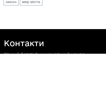
закон
мер міста
Контакти
Єдиний багатофункціональний номер
Відділ реєстрації місця проживання
Відділ паспортних послуг
Адмінсервіс "Ветеран"
Гаряча лінія територіального підрозділу ЦНАП
у м. Рівному у приміщенні КНП ПЦМСД
"Ювілейний" РМР