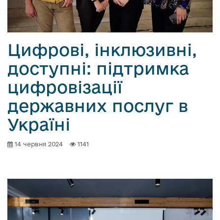
о
в
м
і
Цифрові, інклюзивні,
с
доступні: підтримка
т
у
цифровізації
державних послуг в
Україні
14 червня 2024
1141