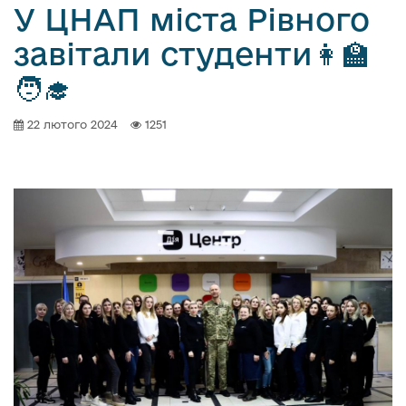
У ЦНАП міста Рівного
завітали студенти👩‍🏫
🧑‍🎓
22 лютого 2024
1251