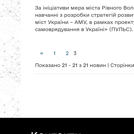
За ініціативи мера міста Рівного Во
навчанні з розробки стратегій розв
міст України – АМУ, в рамках проек
самоврядування в Україні» (ПУЛЬС).
(Поточна сторінка)
«
1
2
3
Показано
21
-
21
з
21
новин | Сторінк