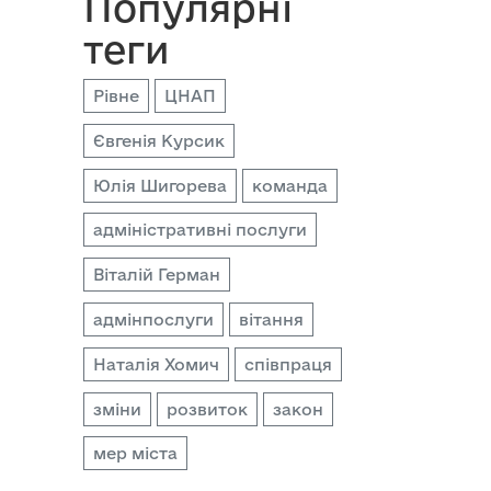
Популярні
теги
Рівне
ЦНАП
Євгенія Курсик
Юлія Шигорева
команда
адміністративні послуги
Віталій Герман
адмінпослуги
вітання
Наталія Хомич
співпраця
зміни
розвиток
закон
мер міста