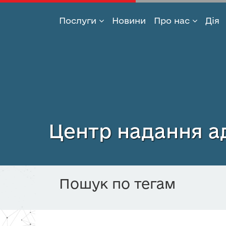
Послуги
Новини
Про нас
Дія
Перейти
до
основного
вмісту
Центр надання ад
Пошук по тегам