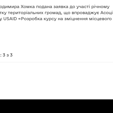
лодимира Хомка подана заявка до участі річному
итку територіальних громад, що впроваджує Асоці
ту USAID «Розробка курсу на зміцнення місцевого
и:
3
з
3