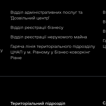
р
Відділ адміністративних послуг та
В
"Дозвільний центр"
В
Відділ реєстрації бізнесу
В
Відділ реєстрації нерухомого майна
Г
Гаряча лінія територіального підрозділу
Ц
лу
ЦНАП у м. Рівному у Бізнес-коворкінг
Рівне
С
Територіальний підрозділ