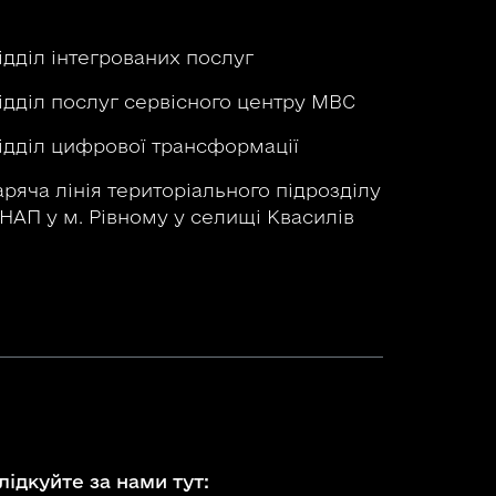
ідділ інтегрованих послуг
ідділ послуг сервісного центру МВС
ідділ цифрової трансформації
аряча лінія територіального підрозділу
НАП у м. Рівному у селищі Квасилів
лідкуйте за нами тут: