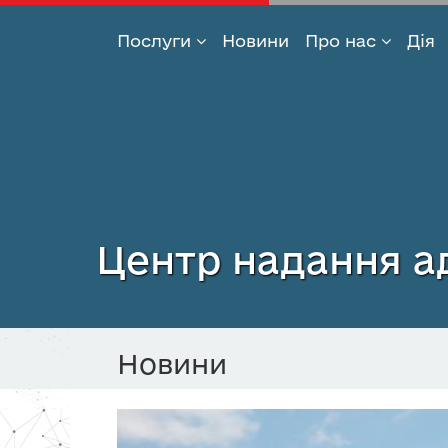
Послуги
Новини
Про нас
Дія
Перейти
до
основного
вмісту
Центр надання ад
Новини