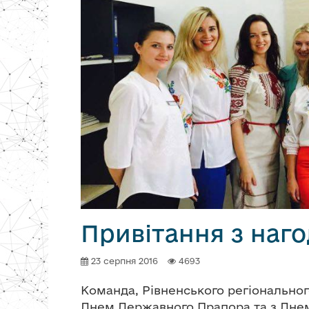
Привітання з наго
23 серпня 2016
4693
Команда, Рівненського регіонального
Днем Державного Прапора та з Днем