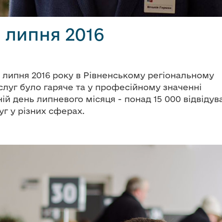
 липня 2016
го липня 2016 року в Рівненському регіональному
слуг було гаряче та у професійному значенні
ій день липневого місяця - понад 15 000 відвідува
уг у різних сферах.