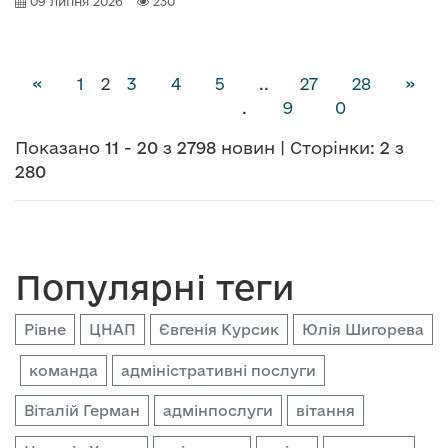
09 липня 2026
230
(Поточна сторінка)
«
1
2
3
4
5
..
27
28
»
.
9
0
Показано
11
-
20
з
2798
новин | Сторінки:
2
з
280
Популярні теги
Рівне
ЦНАП
Євгенія Курсик
Юлія Шигорева
команда
адміністративні послуги
Віталій Герман
адмінпослуги
вітання