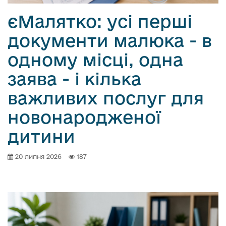
о
єМалятко: усі перші
в
м
документи малюка - в
і
одному місці, одна
с
т
заява - і кілька
у
важливих послуг для
новонародженої
дитини
20 липня 2026
187