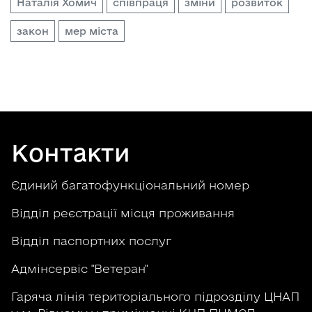
Наталія Хомич
співпраця
зміни
розвиток
закон
мер міста
Контакти
Єдиний багатофункціональний номер
Відділ реєстрації місця проживання
Відділ паспортних послуг
Адмінсервіс "Ветеран"
Гаряча лінія територіального підрозділу ЦНАП