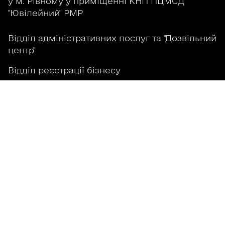
у м. Рівному у приміщенні КНП ПЦМСД
"Ювілейний" РМР
Відділ адміністративних послуг та "Дозвільний
центр"
Відділ реєстрації бізнесу
Відділ реєстрації нерухомого майна
Гаряча лінія територіального підрозділу ЦНАП
у м. Рівному у Бізнес-коворкінг Рівне
Відділ інтегрованих послуг
Відділ послуг сервісного центру МВС
Відділ цифрової трансформації
Гаряча лінія територіального підрозділу ЦНАП
у м. Рівному у селищі Квасилів