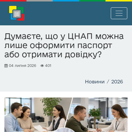
П
Нав
е
р
Думаєте, що у ЦНАП можна
е
лише оформити паспорт
й
т
або отримати довідку?
и
д
04 липня 2026
401
о
о
Новини
2026
с
н
о
в
н
о
г