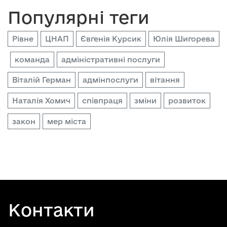
Популярні теги
Рівне
ЦНАП
Євгенія Курсик
Юлія Шигорева
команда
адміністративні послуги
Віталій Герман
адмінпослуги
вітання
Наталія Хомич
співпраця
зміни
розвиток
закон
мер міста
Контакти