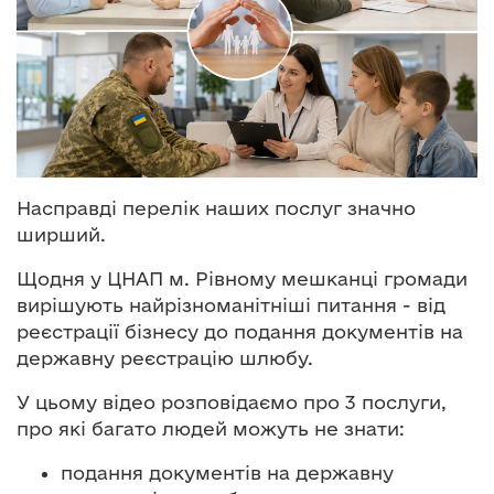
о
в
м
і
с
т
у
Насправді перелік наших послуг значно
ширший.
Щодня у ЦНАП м. Рівному мешканці громади
вирішують найрізноманітніші питання - від
реєстрації бізнесу до подання документів на
державну реєстрацію шлюбу.
У цьому відео розповідаємо про 3 послуги,
про які багато людей можуть не знати:
подання документів на державну